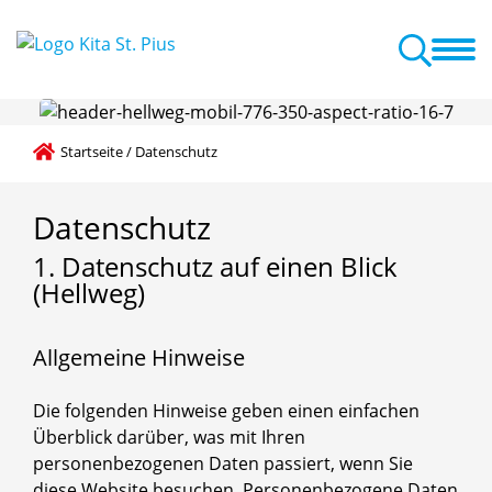
en
Elternarbeit
Kitastart
Landesprojekt Sprache
Praktikum
Öffnungszeiten + Stundenbuchungen
Startseite
/
Datenschutz
Datenschutz
1.
Datenschutz
auf
einen
Blick
(Hellweg)
Allgemeine Hinweise
Die folgenden Hinweise geben einen einfachen
Überblick darüber, was mit Ihren
personenbezogenen Daten passiert, wenn Sie
diese Website besuchen. Personenbezogene Daten